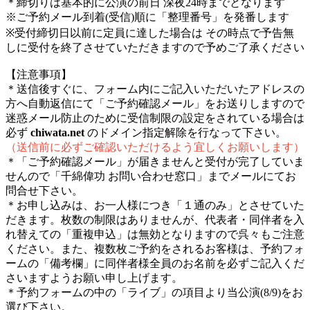
＊締切りは基本的に公演の前日 深夜24時までとなります
※ご予約メール到着(受信)順に「整理番号」を発番します
※受付締切日以前に定員に達した場合は その時点で予告無
しに受付を終了させていただきますので予めご了承ください
【注意事項】
＊送信後すぐに、フォーム内にご記入いただいたアドレスの
方へ自動返信にて「ご予約確認メール」をお送りしますので
迷惑メール防止のために受信制限の設定をされている場合は
必ず
chiwata.net
のドメイン指定解除を行なって下さい。
（送信前に必ずご確認いただけるよう宜しくお願いします）
＊「ご予約確認メール」が届きませんと受付が完了していま
せんので「千綿偉功 お問い合わせ窓口」までメールにてお
問合せ下さい。
＊お申し込みは、お一人様につき「１通のみ」とさせていた
だきます。枚数の制限はありませんが、代表者・同伴者を入
れ替えての「重複申込」は無効となりますので呉々もご注意
ください。また、複数枚ご予約をされるお客様は、予約フォ
ームの「備考欄」に同伴者様全員のお名前を必ずご記入くだ
さいますようお願い申し上げます。
＊予約フォームの中の「ライブ」の項目より当公演(8/9)をお
選び下さい。