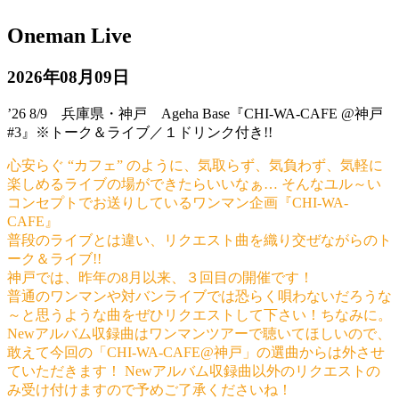
Oneman Live
2026年08月09日
’26 8/9 兵庫県・神戸 Ageha Base『CHI-WA-CAFE @神戸
#3』※トーク＆ライブ／１ドリンク付き!!
心安らぐ “カフェ” のように、気取らず、気負わず、気軽に
楽しめるライブの場ができたらいいなぁ… そんなユル～い
コンセプトでお送りしているワンマン企画『CHI-WA-
CAFE』
普段のライブとは違い、リクエスト曲を織り交ぜながらのト
ーク＆ライブ!!
神戸では、昨年の8月以来、３回目の開催です！
普通のワンマンや対バンライブでは恐らく唄わないだろうな
～と思うような曲をぜひリクエストして下さい！ちなみに。
Newアルバム収録曲はワンマンツアーで聴いてほしいので、
敢えて今回の「CHI-WA-CAFE@神戸」の選曲からは外させ
ていただきます！ Newアルバム収録曲以外のリクエストの
み受け付けますので予めご了承くださいね！