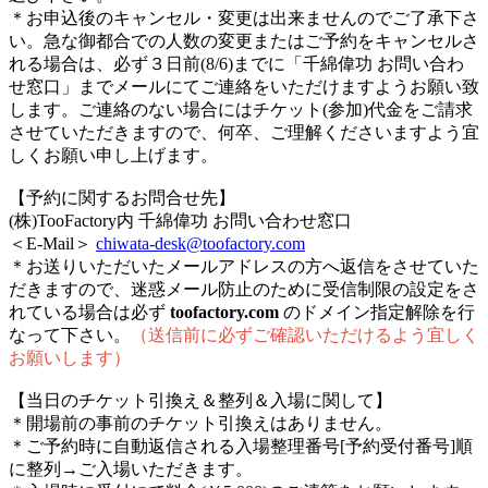
＊お申込後のキャンセル・変更は出来ませんのでご了承下さ
い。急な御都合での人数の変更またはご予約をキャンセルさ
れる場合は、必ず３日前(8/6)までに「千綿偉功 お問い合わ
せ窓口」までメールにてご連絡をいただけますようお願い致
します。ご連絡のない場合にはチケット(参加)代金をご請求
させていただきますので、何卒、ご理解くださいますよう宜
しくお願い申し上げます。
【予約に関するお問合せ先】
(株)TooFactory内 千綿偉功 お問い合わせ窓口
＜E-Mail＞
chiwata-desk@toofactory.com
＊お送りいただいたメールアドレスの方へ返信をさせていた
だきますので、迷惑メール防止のために受信制限の設定をさ
れている場合は必ず
toofactory.com
のドメイン指定解除を行
なって下さい。
（送信前に必ずご確認いただけるよう宜しく
お願いします）
【当日のチケット引換え＆整列＆入場に関して】
＊開場前の事前のチケット引換えはありません。
＊ご予約時に自動返信される入場整理番号[予約受付番号]順
に整列→ご入場いただきます。