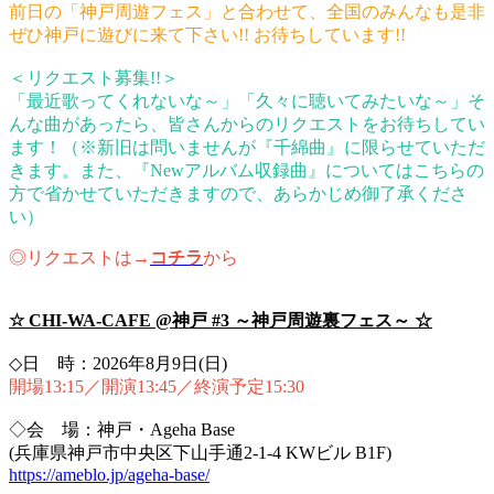
前日の「神戸周遊フェス」と合わせて、全国のみんなも是非
ぜひ神戸に遊びに来て下さい!! お待ちしています!!
＜リクエスト募集!!＞
「最近歌ってくれないな～」「久々に聴いてみたいな～」そ
んな曲があったら、皆さんからのリクエストをお待ちしてい
ます！（※新旧は問いませんが『千綿曲』に限らせていただ
きます。また、『Newアルバム収録曲』についてはこちらの
方で省かせていただきますので、あらかじめ御了承くださ
い）
◎リクエストは→
コチラ
から
☆ CHI-WA-CAFE @神戸 #3 ～神戸周遊裏フェス～ ☆
◇日 時：2026年8月9日(日)
開場13:15／開演13:45／終演予定15:30
◇会 場：神戸・Ageha Base
(兵庫県神戸市中央区下山手通2-1-4 KWビル B1F)
https://ameblo.jp/ageha-base/