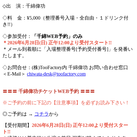
◇出 演：千綿偉功
◇料 金：¥5,000（整理番号入場・全自由・１ドリンク付
き!!）
◇参加受付：
「千綿WEB予約」のみ
＊2026年6月28日(日) 正午12:00より受付スタート!!
＊メール到着順に「入場整理番号[予約受付番号]」を発番い
たします。
◇お問合せ：(株)TooFactory内 千綿偉功 お問い合わせ窓口
＜E-Mail＞
chiwata-desk@toofactory.com
〓〓〓 千綿偉功チケットWEB予約 〓〓〓
※ご予約の前に下記の【注意事項】を必ずお読み下さい！
◎ご予約は →
コチラ
から
【受付期間】
2026年6月28日(日) 正午12:00より受付スター
ト!!