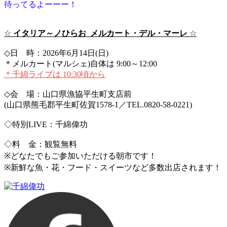
待ってるよーーー！
☆
イタリア～ノひらお
メルカート・デル・マーレ
☆
◇日 時：2026年6月14日(日)
＊メルカート(マルシェ)自体は 9:00～12:00
＊千綿ライブは 10:30頃から
◇会 場：山口県漁協平生町支店前
(山口県熊毛郡平生町佐賀1578-1／TEL.0820-58-0221)
◇特別LIVE：千綿偉功
◇料 金：観覧無料
※どなたでもご参加いただける朝市です！
※新鮮な魚・花・フード・スイーツなど多数出店されます！