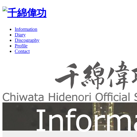
Information
Diary
Discography
Profile
Contact