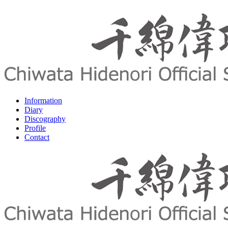
Information
Diary
Discography
Profile
Contact