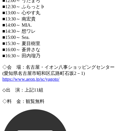
■12:00～ うたまろ
■12:30～ ふらっと♭
■13:00～ 心やす丸
■13:30～ 南宏貴
■14:00～ MIA.
■14:30～ 想ワレ
■15:00～ Sea.
■15:30～ 夏目樹里
■16:00～ 蒼井さな
■16:30～ 田内瑠乃
◇会 場：名古屋・イオン八事ショッピングセンター
(愛知県名古屋市昭和区広路町石坂2－1)
https://www.aeon.jp/sc/yagoto/
◇出 演：上記11組
◇料 金：観覧無料